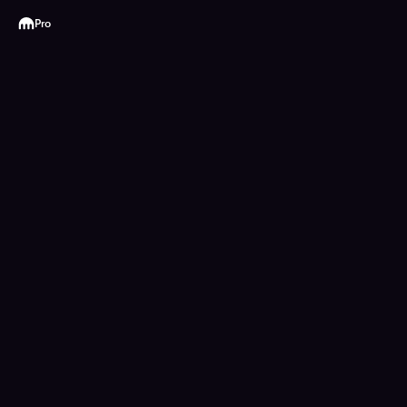
Kraken
Pro