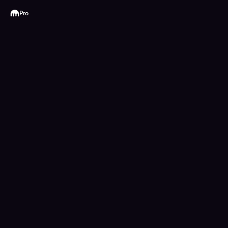
Kraken
Pro