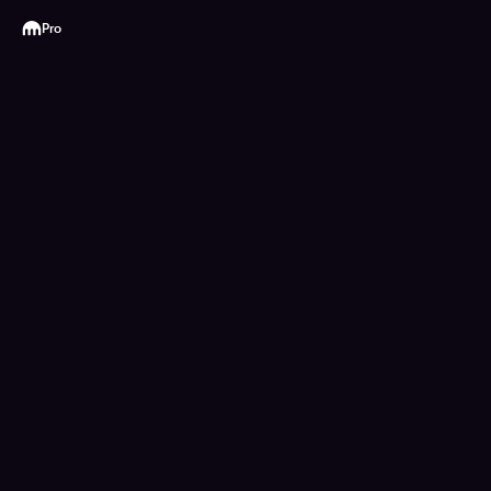
Kraken
Pro