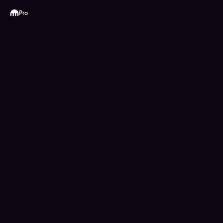
Kraken
Pro