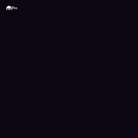
Kraken
Pro