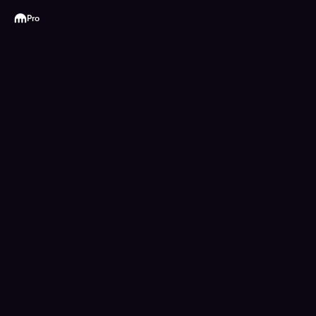
Kraken
Pro