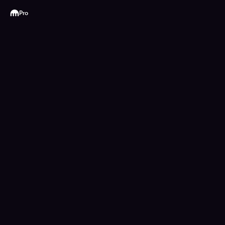
Kraken
Pro