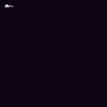
Kraken
Pro