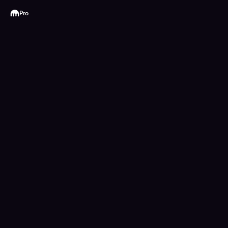
Kraken
Pro