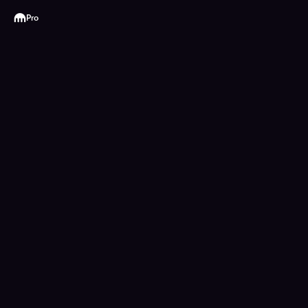
Kraken
Pro