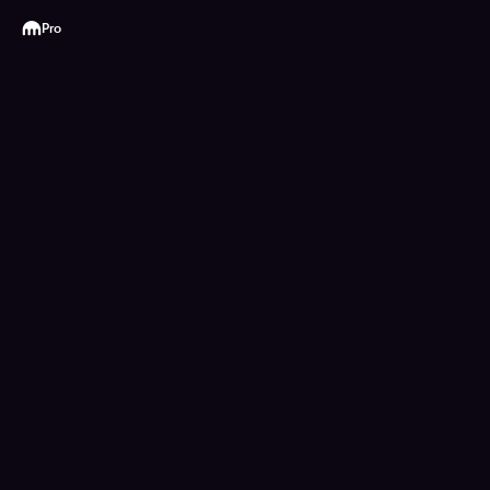
Kraken
Pro