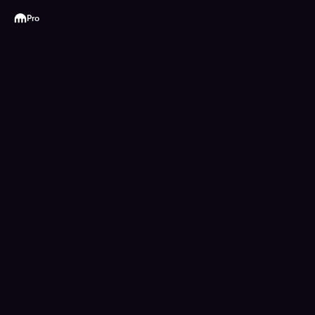
Kraken
Pro