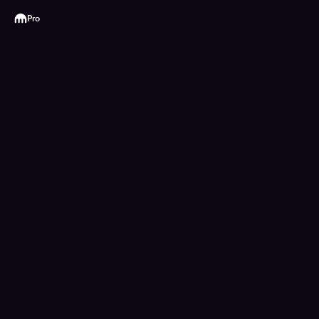
Kraken
Pro