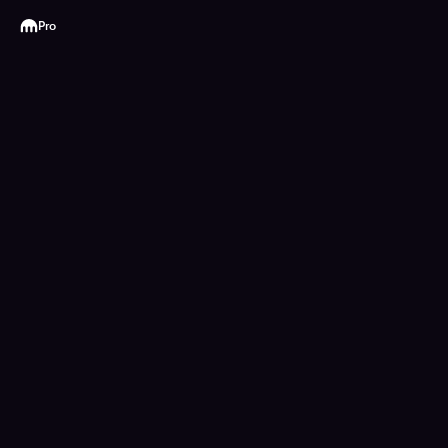
Kraken
Pro