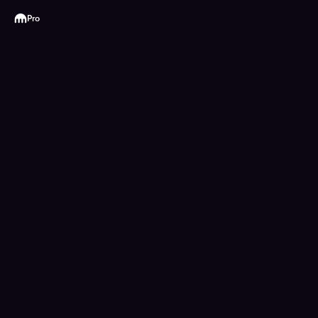
Kraken
Pro