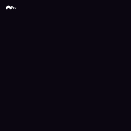
Kraken
Pro