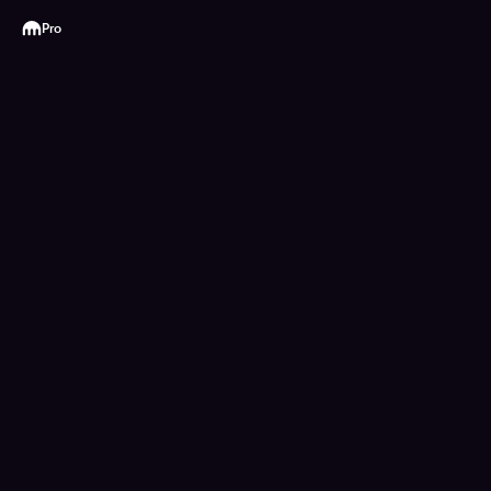
Kraken
Pro