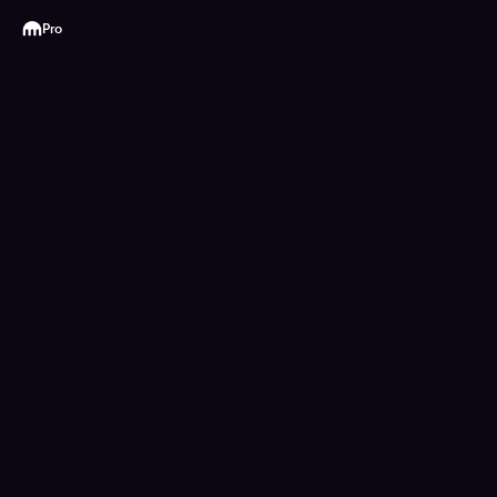
Kraken
Pro