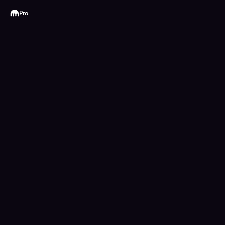
Kraken
Pro