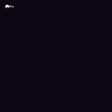
Kraken
Pro