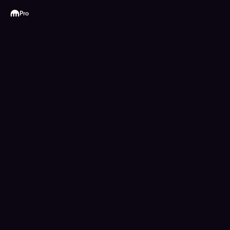
Kraken
Pro