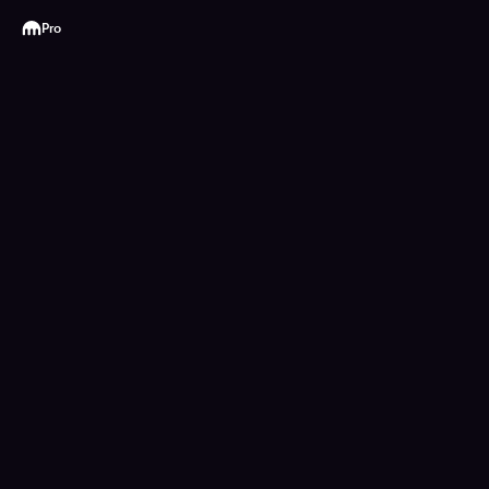
Kraken
Pro