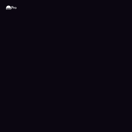
Kraken
Pro