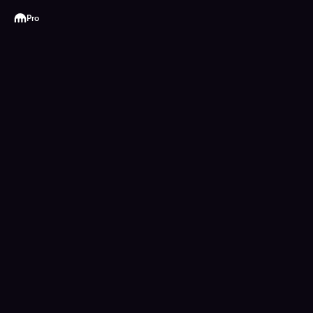
Kraken
Pro