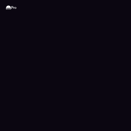
Kraken
Pro