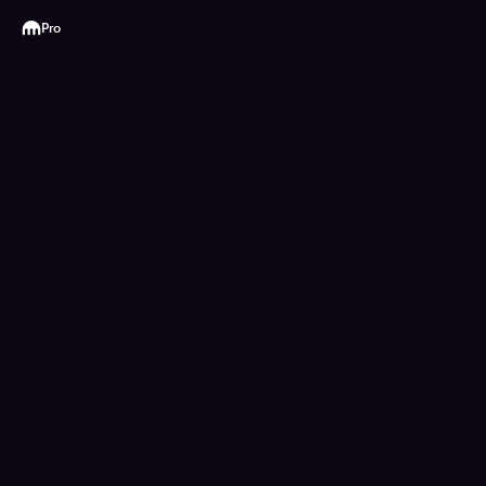
Kraken
Pro