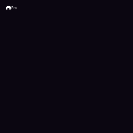
Kraken
Pro