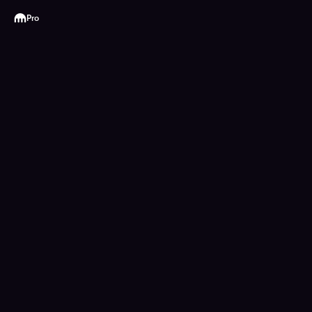
Kraken
Pro