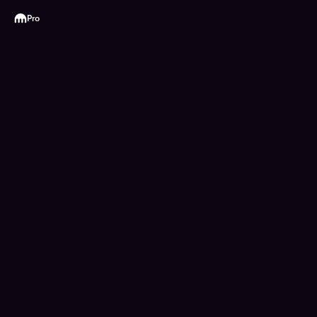
Kraken
Pro