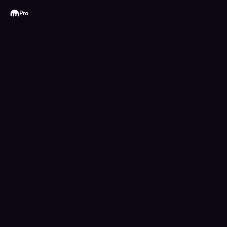
Kraken
Pro