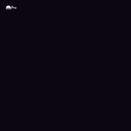
Kraken
Pro