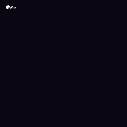
Kraken
Pro