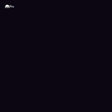
Kraken
Pro