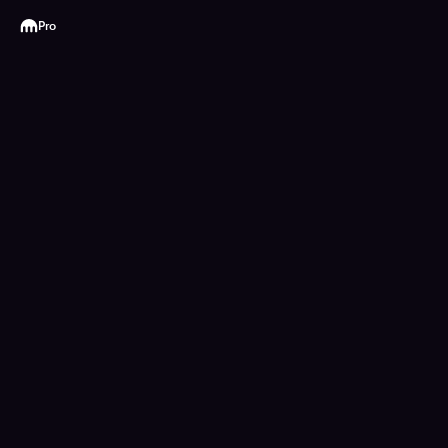
Kraken
Pro