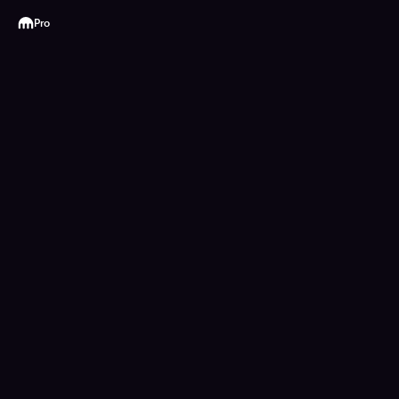
Kraken
Pro