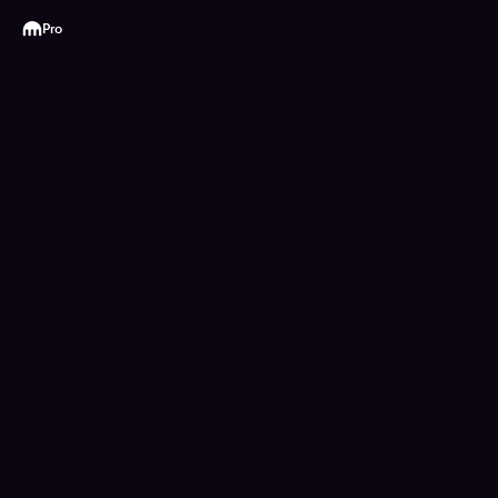
Kraken
Pro