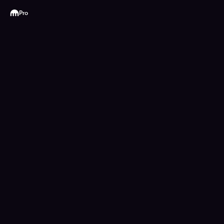
Kraken
Pro