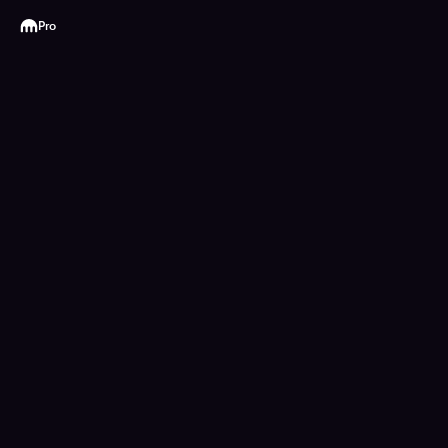
Kraken
Pro