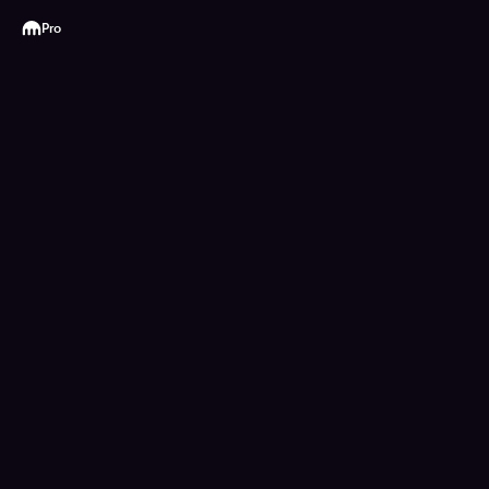
Kraken
Pro