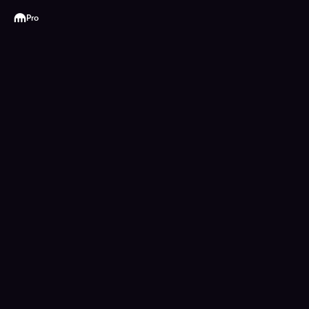
Kraken
Pro