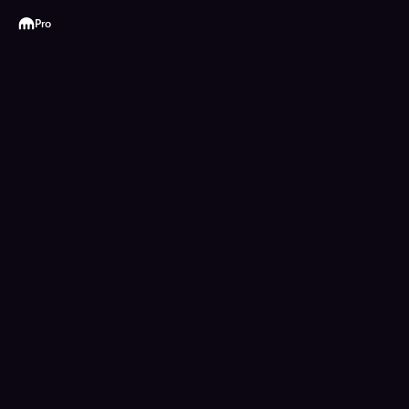
Kraken
Pro