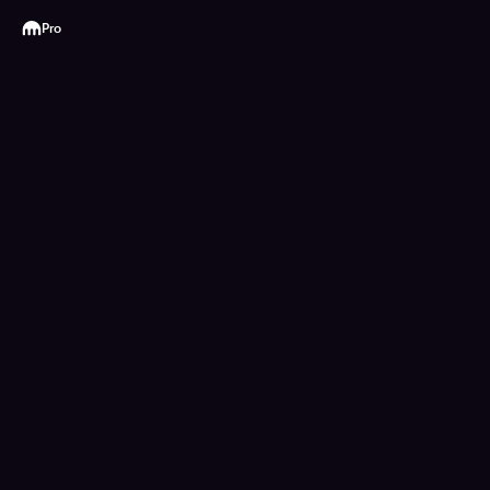
Kraken
Pro