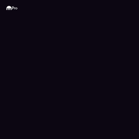
Kraken
Pro