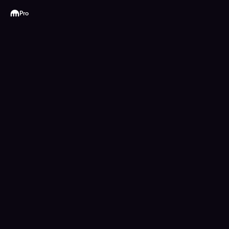
Kraken
Pro