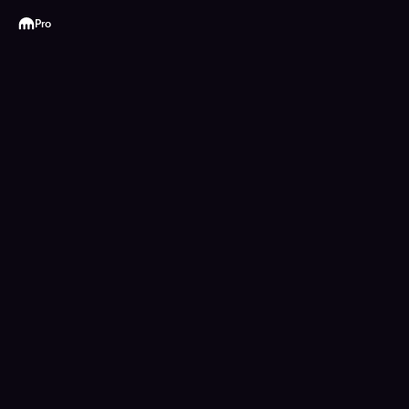
Kraken
Pro