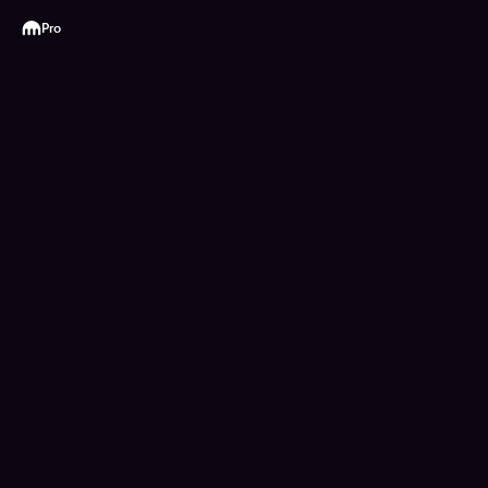
Kraken
Pro