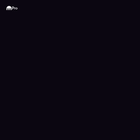
Kraken
Pro