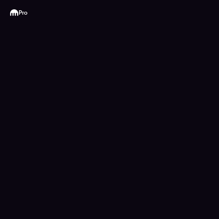
Kraken
Pro