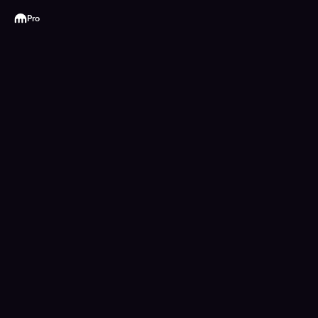
Kraken
Pro