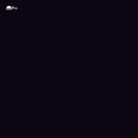
Kraken
Pro